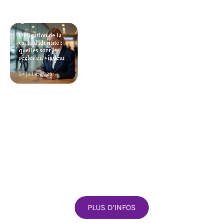
Obligation de la
carte d’identité :
quelles sont les
règles en vigueur
?
24 juillet 2026
PLUS D’INFOS