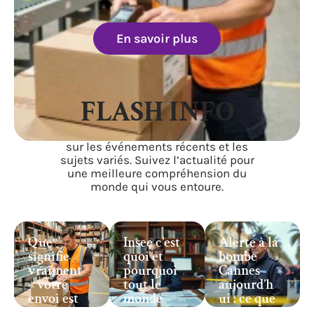
En savoir plus
FLASH INFO
Accédez à des informations fiables
sur les événements récents et les
sujets variés. Suivez l’actualité pour
une meilleure compréhension du
monde qui vous entoure.
Que
Insee c’est
Alerte à la
signifie
quoi et
bombe
vraiment
pourquoi
Cannes
« votre
tout le
aujourd’h
envoi est
monde
ui : ce que
en transit
cite ses
risque