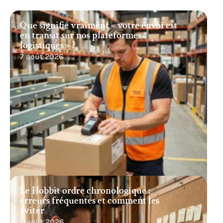
Que signifie vraiment « votre envoi est
en transit sur nos plateformes
logistiques » ?
7 août 2026
Le Hobbit ordre chronologique :
erreurs fréquentes et comment les
éviter
4 août 2026