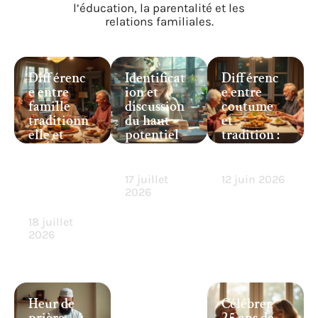
l’éducation, la parentalité et les
relations familiales.
Différenc
Identificat
Différenc
e entre
ion et
e entre
famille
discussion
coutume
traditionn
du haut
et
elle et
potentiel
tradition :
moderne :
intellectu
quelles
comparais
el
nuances ?
on et
17 juillet
12 juin 2026
évolution
2026
familiale
18 juillet
2026
Heur de
Célébrer