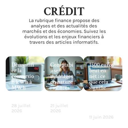
CRÉDIT
La rubrique finance propose des
analyses et des actualités des
marchés et des économies. Suivez les
évolutions et les enjeux financiers à
travers des articles informatifs.
Démystifi
Comptabi
1500 euros
er la
liser
brut en
conversio
avantages
net : ce
n kWh à
en nature
que cela
MWh
: astuces
signifie
pour les
et conseils
vraiment
débutants
essentiels
pour
votre
28 juillet
21 juillet
budget
2026
2026
11 juin 2026