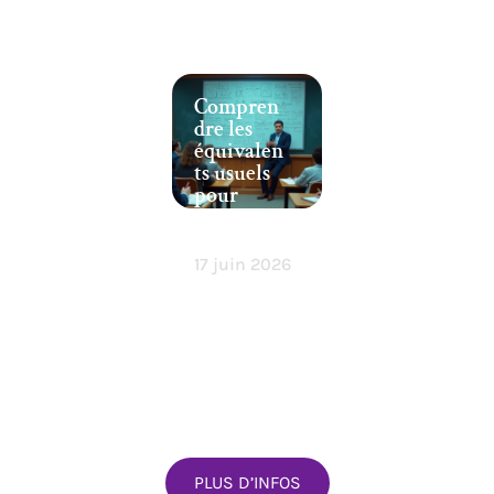
Compren
dre les
équivalen
ts usuels
pour
maîtriser
les limites
17 juin 2026
PLUS D’INFOS