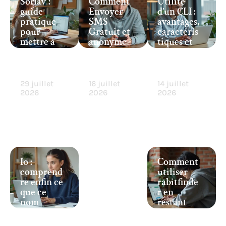
Sorlav :
Comment
Utilité
guide
Envoyer
d’un CLI :
pratique
SMS
avantages,
pour
Gratuit et
caractéris
mettre à
anonyme
tiques et
jour vos
sans
cas
favoris et
laisser de
d’utilisati
liens
trace ?
on
29 juillet
16 juillet
14 juillet
2026
2026
2026
Io :
Comment
comprend
utiliser
re enfin ce
rabitfinde
que ce
r en
nom
restant
recouvre
vraiment
en ligne
anonyme ?